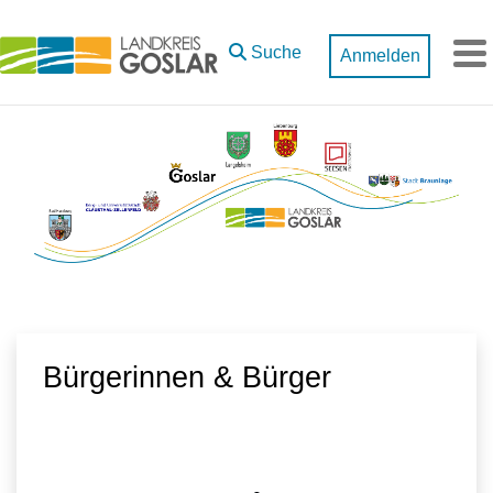
Zum Hauptinhalt springen
Suche
Anmelden
M
Bürgerinnen & Bürger