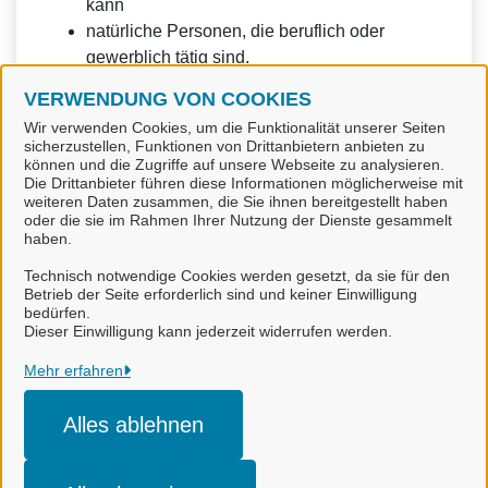
kann
natürliche Personen, die beruflich oder
gewerblich tätig sind.
VERWENDUNG VON COOKIES
Eine Nutzung ist aber auch durch Behörden im
Sinne von § 1 Abs. 4 Verwaltungsverfahrensgesetz
Wir verwenden Cookies, um die Funktionalität unserer Seiten
sicherzustellen, Funktionen von Drittanbietern anbieten zu
(VwVfG) möglich.
können und die Zugriffe auf unsere Webseite zu analysieren.
Die Drittanbieter führen diese Informationen möglicherweise mit
weiteren Daten zusammen, die Sie ihnen bereitgestellt haben
oder die sie im Rahmen Ihrer Nutzung der Dienste gesammelt
haben.
Technisch notwendige Cookies werden gesetzt, da sie für den
Betrieb der Seite erforderlich sind und keiner Einwilligung
bedürfen.
Landkreis Goslar
Dieser Einwilligung kann jederzeit widerrufen werden.
Alle Rechte vorbehalten
Mehr erfahren
Alles ablehnen
Impressum